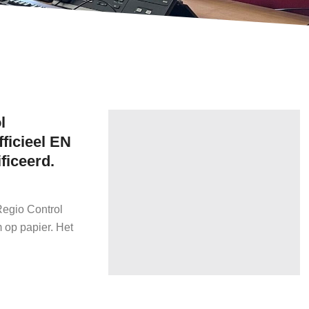
l
ficieel EN
ficeerd.
Regio Control
 op papier. Het