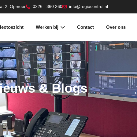
aat 2, Opmeer
0226 - 360 260
info@regiocontrol.nl
deotoezicht
Werken bij
Contact
Over ons
ieuws & Blogs