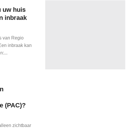
u uw huis
n inbraak
s van Regio
 Een inbraak kan
:...
en
e (PAC)?
alleen zichtbaar