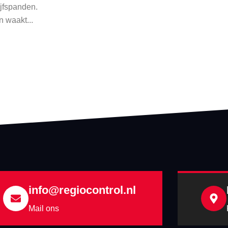
ijfspanden.
 waakt...
info@regiocontrol.nl
Mail ons