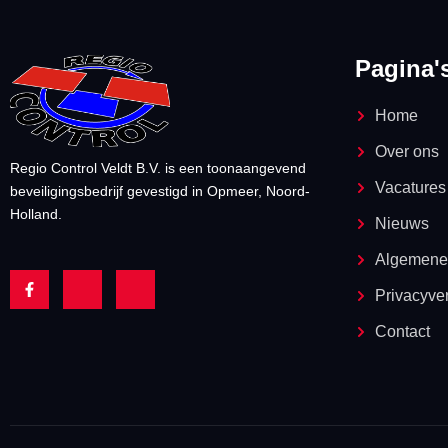
Pagina'
Home
Over ons
Regio Control Veldt B.V. is een toonaangevend
Vacatures
beveiligingsbedrijf gevestigd in Opmeer, Noord-
Holland.
Nieuws
Algemene
F
J
J
a
k
k
Privacyver
c
i
i
e
-
-
Contact
b
i
l
o
n
i
o
s
n
k
t
k
-
a
e
f
g
d
r
i
a
n