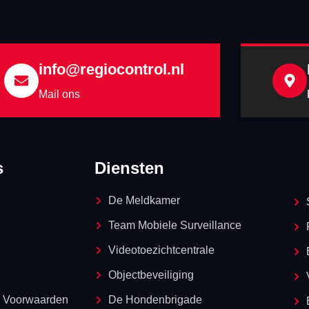
info@regiocontrol.nl
Mail ons
s
Diensten
De Meldkamer
Team Mobiele Surveillance
Videotoezichtcentrale
Objectbeveiliging
 Voorwaarden
De Hondenbrigade