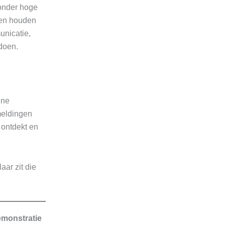
 onder hoge
s en houden
unicatie,
 doen.
ine
meldingen
 ontdekt en
aar zit die
emonstratie