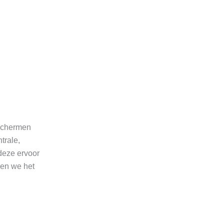
 schermen
trale,
deze ervoor
gen we het