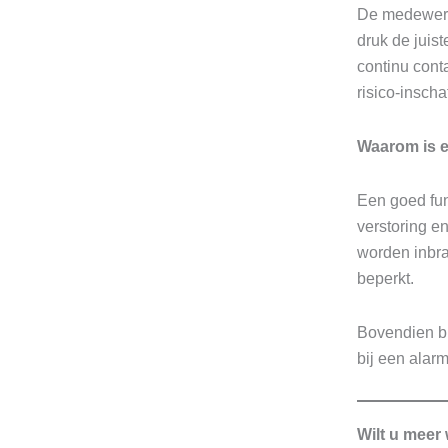
De medewerke
druk de juis
continu cont
risico-insch
Waarom is e
Een goed fun
verstoring e
worden inbra
beperkt.
Bovendien bi
bij een alarm
Wilt u meer