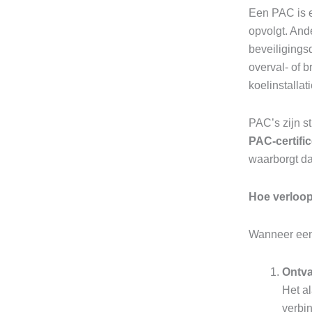
Een PAC is e
opvolgt. And
beveiligings
overval- of 
koelinstallati
PAC’s zijn s
PAC-certifi
waarborgt d
Hoe verloop
Wanneer een 
Ontva
Het a
verbin