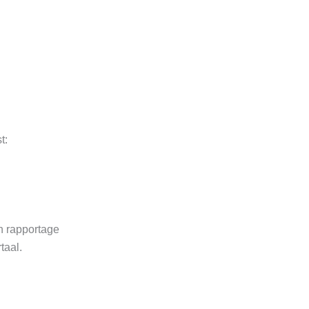
t:
n rapportage
taal.