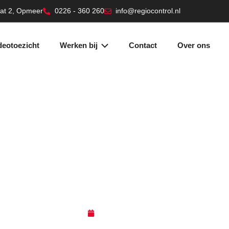
aat 2, Opmeer
0226 - 360 260
info@regiocontrol.nl
deotoezicht
Werken bij
Contact
Over ons
oe werkt een Particulie
Alarmcentrale (PAC)?
03 apr 2025