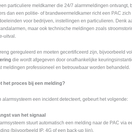
en particuliere meldkamer die 24/7 alarmmeldingen ontvangt, 
ers dan een politie- of brandweermeldkamer richt een PAC zich 
doeleinden voor bedrijven, instellingen en particulieren. Denk a
brandalarmen, maar ook technische meldingen zoals stroomstori
e-uitval.
treng gereguleerd en moeten gecertificeerd zijn, bijvoorbeeld v
cering
die wordt afgegeven door onafhankelijke keuringsinstantie
at meldingen professioneel en betrouwbaar worden behandeld.
t het proces bij een melding?
alarmsysteem een incident detecteert, gebeurt het volgende:
ngst van het signaal
larmsysteem stuurt automatisch een melding naar de PAC via e
ding (bijvoorbeeld IP, 4G of een back-up lijn).