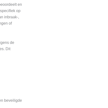
beoordeelt en
specifiek op
an inbraak-,
ngen of
olgens de
s. Dit
en beveiligde