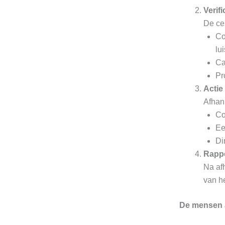
Verifi
De cen
Co
lu
Ca
Pr
Acti
Afhank
Co
Ee
Di
Rappo
Na af
van he
De mensen 