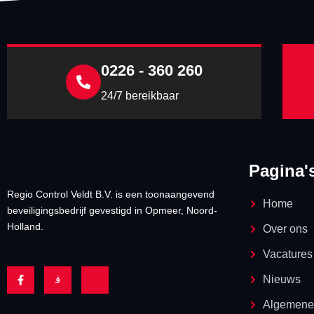
0226 - 360 260
24/7 bereikbaar
Pagina'
Regio Control Veldt B.V. is een toonaangevend
Home
beveiligingsbedrijf gevestigd in Opmeer, Noord-
Holland.
Over ons
Vacatures
F
J
J
Nieuws
a
k
k
c
i
i
e
-
-
Algemene
b
i
l